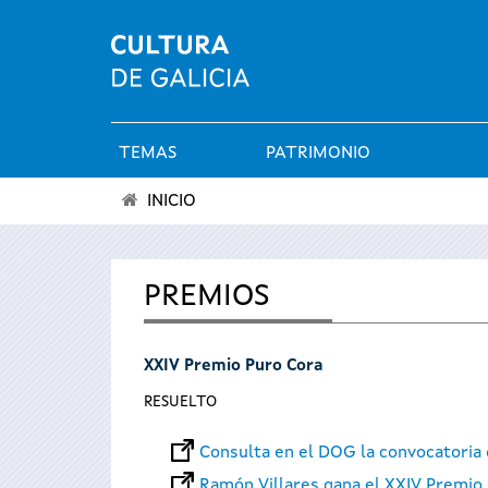
TEMAS
PATRIMONIO
Menú
INICIO
principal
Se
encuentra
PREMIOS
usted
XXIV Premio Puro Cora
aquí
RESUELTO
Consulta en el DOG la convocatoria
Ramón Villares gana el XXIV Premio