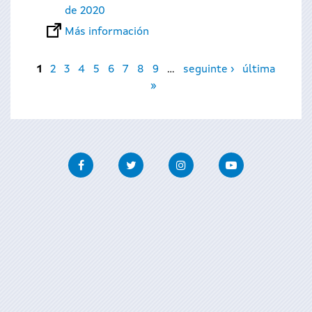
de 2020
Más información
Páginas
1
2
3
4
5
6
7
8
9
…
seguinte ›
última
»
Facebook
Twitter
Instagram
Youtube