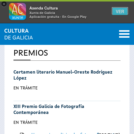
×
Axenda Cultura
VER
Xunta de Galicia
Aplicación gratuíta - En Google Play
Saltar al menú
M
INICIO
0
Se
PREMIOS
encuentra
Certamen literario Manuel-Oreste Rodríguez
usted
López
aquí
EN TRÁMITE
XIII Premio Galicia de Fotografía
Contemporánea
EN TRÁMITE