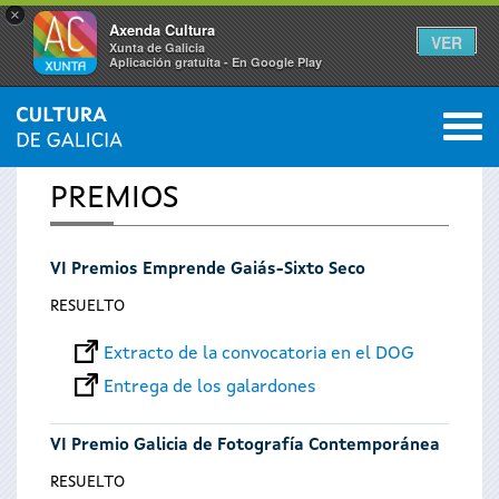
×
Axenda Cultura
VER
Xunta de Galicia
Aplicación gratuíta - En Google Play
Saltar al menú
M
INICIO
0
Se
PREMIOS
encuentra
VI Premios Emprende Gaiás-Sixto Seco
usted
RESUELTO
aquí
Extracto de la convocatoria en el DOG
Entrega de los galardones
VI Premio Galicia de Fotografía Contemporánea
RESUELTO