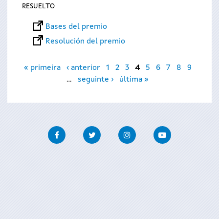
RESUELTO
Bases del premio
Resolución del premio
Páginas
« primeira
‹ anterior
1
2
3
4
5
6
7
8
9
…
seguinte ›
última »
Facebook
Twitter
Instagram
Youtube