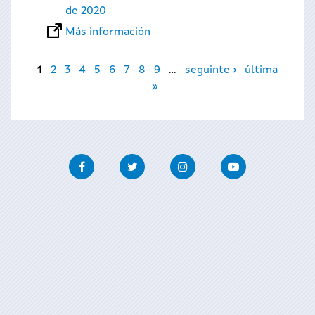
de 2020
Más información
Páginas
1
2
3
4
5
6
7
8
9
…
seguinte ›
última
»
Facebook
Twitter
Instagram
Youtube