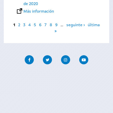
de 2020
Más información
Páginas
1
2
3
4
5
6
7
8
9
…
seguinte ›
última
»
Facebook
Twitter
Instagram
Youtube