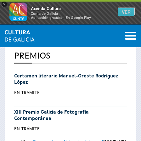
×
Axenda Cultura
VER
Xunta de Galicia
Aplicación gratuíta - En Google Play
Saltar al menú
M
INICIO
0
Se
PREMIOS
encuentra
Certamen literario Manuel-Oreste Rodríguez
usted
López
aquí
EN TRÁMITE
XIII Premio Galicia de Fotografía
Contemporánea
EN TRÁMITE