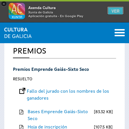
×
Axenda Cultura
VER
Xunta de Galicia
Aplicación gratuíta - En Google Play
Saltar al menú
M
INICIO
0
Se
PREMIOS
encuentra
Premios Emprende Gaiás-Sixto Seco
usted
RESUELTO
aquí
Fallo del jurado con los nombres de los
ganadores
Bases Emprende Gaiás-Sixto
83.32 KB
Seco
Hoja de inscripción
107.5 KB