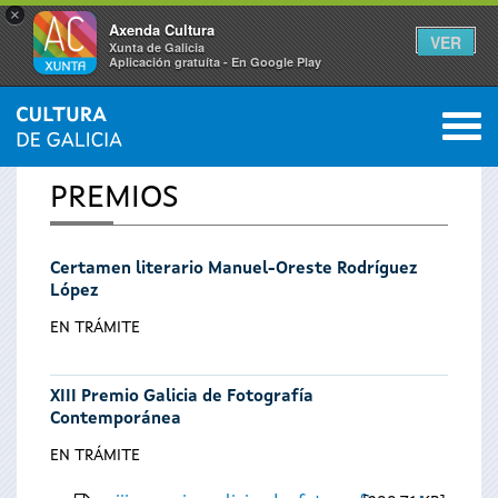
×
Axenda Cultura
VER
Xunta de Galicia
Aplicación gratuíta - En Google Play
Saltar al menú
M
INICIO
0
Se
PREMIOS
encuentra
Certamen literario Manuel-Oreste Rodríguez
usted
López
aquí
EN TRÁMITE
XIII Premio Galicia de Fotografía
Contemporánea
EN TRÁMITE