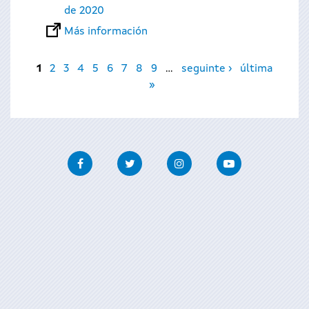
de 2020
Más información
Páginas
1
2
3
4
5
6
7
8
9
…
seguinte ›
última
»
Facebook
Twitter
Instagram
Youtube