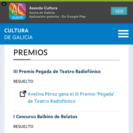
×
Axenda Cultura
VER
Xunta de Galicia
Aplicación gratuíta - En Google Play
Saltar al menú
M
INICIO
0
Se
PREMIOS
encuentra
III Premio Pegada de Teatro Radiofónico
usted
RESUELTO
aquí
Avelina Pérez gana el III Premio ‘Pegada’
de Teatro Radiofónico
I Concurso Balbino de Relatos
RESUELTO