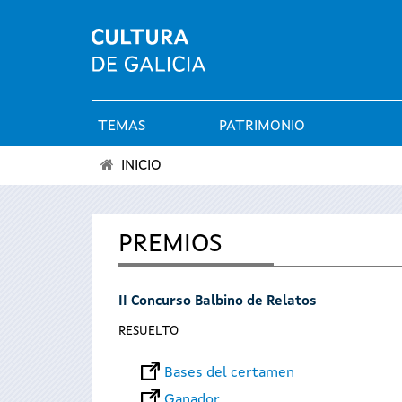
TEMAS
PATRIMONIO
Menú
INICIO
principal
Se
encuentra
PREMIOS
usted
II Concurso Balbino de Relatos
aquí
RESUELTO
Bases del certamen
Ganador