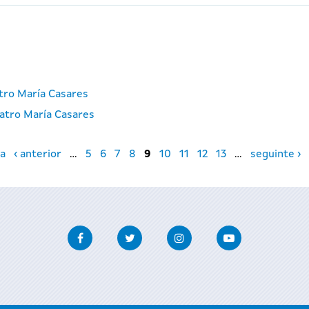
atro María Casares
atro María Casares
a
‹ anterior
…
5
6
7
8
9
10
11
12
13
…
seguinte ›
Facebook
Twitter
Instagram
Youtube