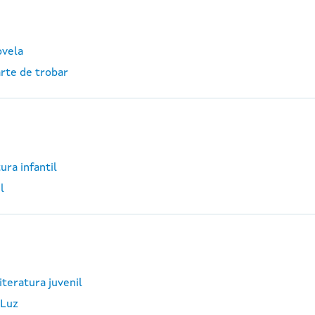
ovela
arte de trobar
ura infantil
l
iteratura juvenil
 Luz