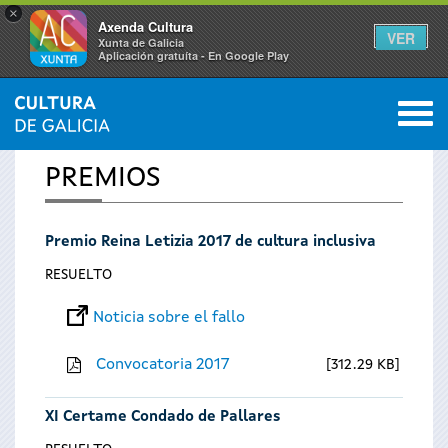
×
Axenda Cultura
VER
Xunta de Galicia
Aplicación gratuíta - En Google Play
Saltar al menú
M
INICIO
0
Se
PREMIOS
encuentra
Premio Reina Letizia 2017 de cultura inclusiva
usted
RESUELTO
aquí
Noticia sobre el fallo
Convocatoria 2017
312.29 KB
XI Certame Condado de Pallares