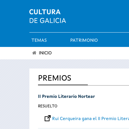
TEMAS
PATRIMONIO
Menú
INICIO
principal
Se
encuentra
PREMIOS
usted
II Premio Literario Nortear
aquí
RESUELTO
Rui Cerqueira gana el II Premio Liter