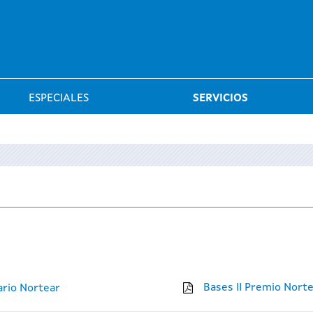
Saltar al menú
ESPECIALES
SERVICIOS
Bases II Premio Nort
ario Nortear