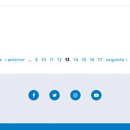
a
‹ anterior
…
9
10
11
12
13
14
15
16
17
seguinte ›
Facebook
Twitter
Instagram
Youtube