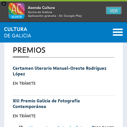
×
Axenda Cultura
VER
Xunta de Galicia
Aplicación gratuíta - En Google Play
Saltar al menú
M
INICIO
0
Se
PREMIOS
encuentra
Certamen literario Manuel-Oreste Rodríguez
usted
López
aquí
EN TRÁMITE
XIII Premio Galicia de Fotografía
Contemporánea
EN TRÁMITE