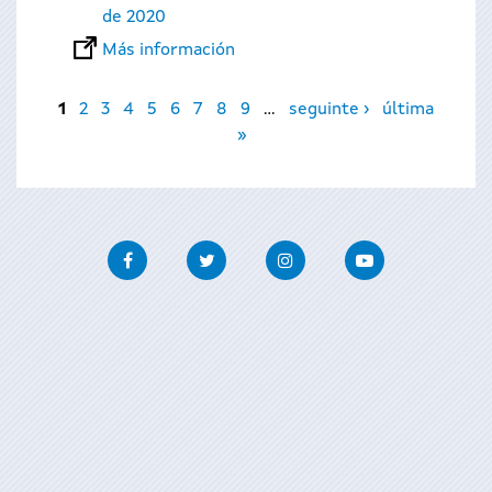
de 2020
Más información
Páginas
1
2
3
4
5
6
7
8
9
…
seguinte ›
última
»
Facebook
Twitter
Instagram
Youtube