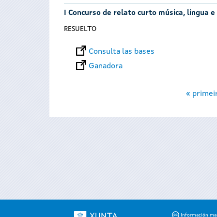
I Concurso de relato curto música, lingua e
RESUELTO
Consulta las bases
Ganadora
Páginas
« primei
Información mant