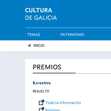
TEMAS
PATRIMONIO
Menú
INICIO
principal
Se
encuentra
PREMIOS
usted
B.creative
aquí
RESUELTO
Toda la información
Premios