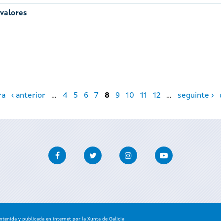
 valores
ra
‹ anterior
…
4
5
6
7
8
9
10
11
12
…
seguinte ›
Facebook
Twitter
Instagram
Youtube
enida y publicada en internet por la Xunta de Galicia