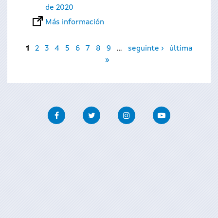
de 2020
Más información
Páginas
1
2
3
4
5
6
7
8
9
…
seguinte ›
última
»
Facebook
Twitter
Instagram
Youtube