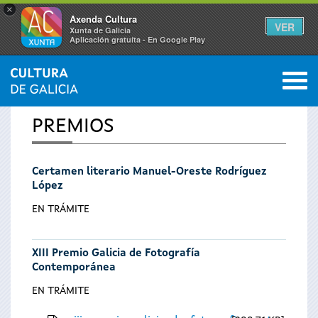
×
Axenda Cultura
VER
Xunta de Galicia
Aplicación gratuíta - En Google Play
Saltar al menú
M
INICIO
0
Se
PREMIOS
encuentra
Certamen literario Manuel-Oreste Rodríguez
usted
López
aquí
EN TRÁMITE
XIII Premio Galicia de Fotografía
Contemporánea
EN TRÁMITE