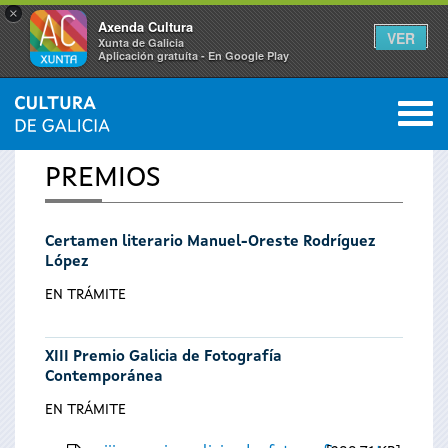
×
Axenda Cultura
VER
Xunta de Galicia
Aplicación gratuíta - En Google Play
Saltar al menú
M
INICIO
0
Se
PREMIOS
encuentra
Certamen literario Manuel-Oreste Rodríguez
usted
López
aquí
EN TRÁMITE
XIII Premio Galicia de Fotografía
Contemporánea
EN TRÁMITE