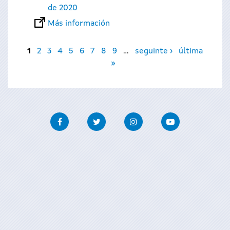
de 2020
Más información
Páginas
1
2
3
4
5
6
7
8
9
…
seguinte ›
última
»
Facebook
Twitter
Instagram
Youtube