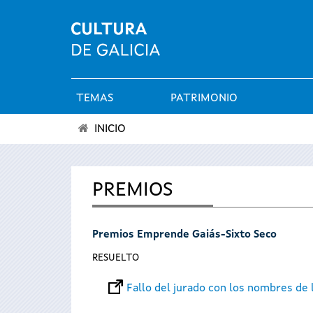
TEMAS
PATRIMONIO
Menú
INICIO
principal
Se
encuentra
PREMIOS
usted
Premios Emprende Gaiás-Sixto Seco
aquí
RESUELTO
Fallo del jurado con los nombres de