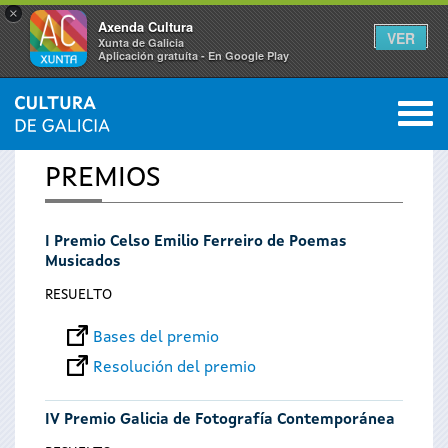
×
Axenda Cultura
VER
Xunta de Galicia
Aplicación gratuíta - En Google Play
Saltar al menú
M
INICIO
0
Se
PREMIOS
encuentra
I Premio Celso Emilio Ferreiro de Poemas
usted
Musicados
aquí
RESUELTO
Bases del premio
Resolución del premio
IV Premio Galicia de Fotografía Contemporánea