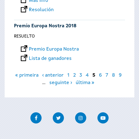
Más info
Resolución
Premio Europa Nostra 2018
RESUELTO
Premio Europa Nostra
Lista de ganadores
Páginas
« primeira
‹ anterior
1
2
3
4
5
6
7
8
9
…
seguinte ›
última »
Facebook
Twitter
Instagram
Youtube