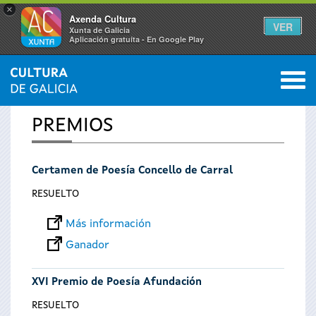
×
Axenda Cultura
VER
Xunta de Galicia
Aplicación gratuíta - En Google Play
Saltar al menú
M
INICIO
0
Se
PREMIOS
encuentra
Certamen de Poesía Concello de Carral
usted
RESUELTO
aquí
Más información
Ganador
XVI Premio de Poesía Afundación
RESUELTO