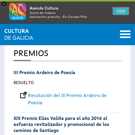
×
Axenda Cultura
VER
Xunta de Galicia
Aplicación gratuíta - En Google Play
Saltar al menú
M
INICIO
0
Se
PREMIOS
encuentra
III Premio Ardeiro de Poesía
usted
RESUELTO
aquí
Resolución del III Premio Ardeiro de
Poesía
XIX Premio Elías Valiña para el año 2014 al
esfuerzo revitalizador y promocional de los
caminos de Santiago