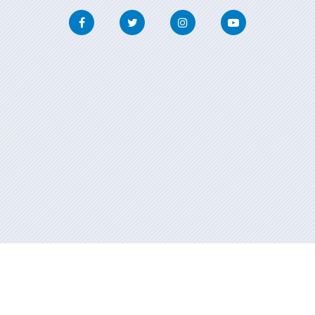
Facebook
Twitter
Instagram
Youtube
Información mantenida y publicada en internet por la Xunta de