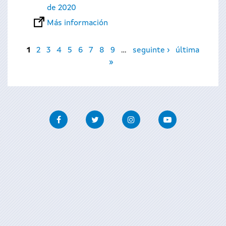
de 2020
Más información
Páginas
1
2
3
4
5
6
7
8
9
…
seguinte ›
última
»
Facebook
Twitter
Instagram
Youtube