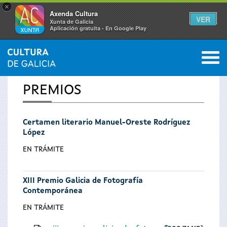
×
Axenda Cultura
VER
Xunta de Galicia
Aplicación gratuíta - En Google Play
Saltar al menú
M
INICIO
0
Se
PREMIOS
encuentra
Certamen literario Manuel-Oreste Rodríguez
usted
López
aquí
EN TRÁMITE
XIII Premio Galicia de Fotografía
Contemporánea
EN TRÁMITE