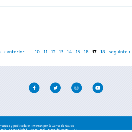
a
‹ anterior
…
10
11
12
13
14
15
16
17
18
seguinte ›
Facebook
Twitter
Instagram
Youtube
enida y publicada en internet por la Xunta de Galicia
danía
-
Accesibilidad
-
Aviso legal
-
Mapa del portal
-
RSS