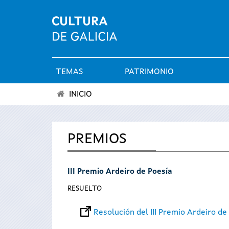
TEMAS
PATRIMONIO
Menú
INICIO
principal
Se
encuentra
PREMIOS
usted
III Premio Ardeiro de Poesía
aquí
RESUELTO
Resolución del III Premio Ardeiro de