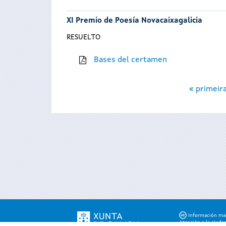
XI Premio de Poesía Novacaixagalicia
RESUELTO
Bases del certamen
Páginas
« primeir
Información mant
Atención a la ciuda