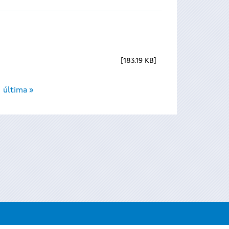
183.19 KB
última »