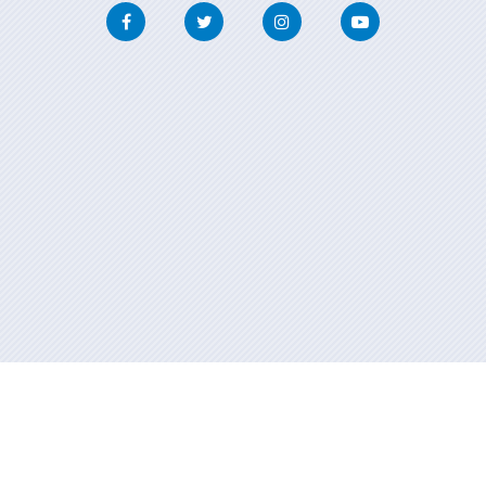
Facebook
Twitter
Instagram
Youtube
Información mantenida y publicada en internet por la Xunta de
Galicia