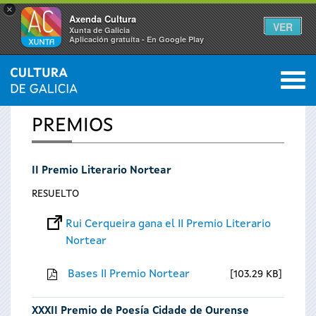
×
Axenda Cultura
VER
Xunta de Galicia
Aplicación gratuíta - En Google Play
Saltar al menú
M
INICIO
0
Se
PREMIOS
encuentra
II Premio Literario Nortear
usted
RESUELTO
aquí
Rui Cerqueira gana el II Premio Literario
Nortear
Bases II Premio Nortear
103.29 KB
XXXII Premio de Poesía Cidade de Ourense