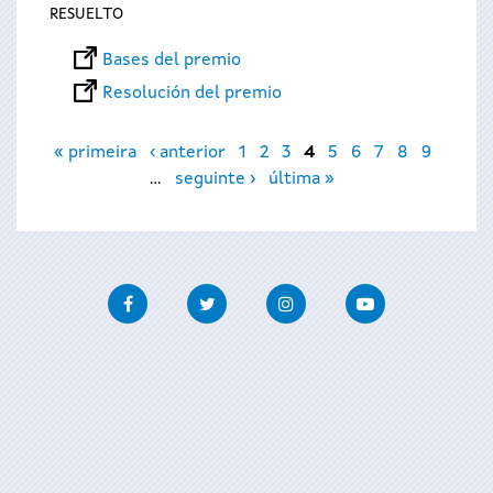
RESUELTO
Bases del premio
Resolución del premio
Páginas
« primeira
‹ anterior
1
2
3
4
5
6
7
8
9
…
seguinte ›
última »
Facebook
Twitter
Instagram
Youtube