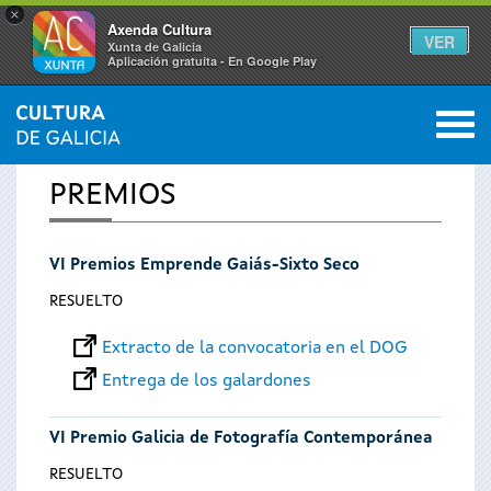
×
Axenda Cultura
VER
Xunta de Galicia
Aplicación gratuíta - En Google Play
Saltar al menú
M
INICIO
0
Se
PREMIOS
encuentra
VI Premios Emprende Gaiás-Sixto Seco
usted
RESUELTO
aquí
Extracto de la convocatoria en el DOG
Entrega de los galardones
VI Premio Galicia de Fotografía Contemporánea
RESUELTO