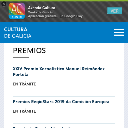
×
Axenda Cultura
VER
Xunta de Galicia
Aplicación gratuíta - En Google Play
Saltar al menú
M
INICIO
0
Se
PREMIOS
encuentra
XXIV Premio Xornalístico Manuel Reimóndez
usted
Portela
aquí
EN TRÁMITE
Premios RegioStars 2019 da Comisión Europea
EN TRÁMITE