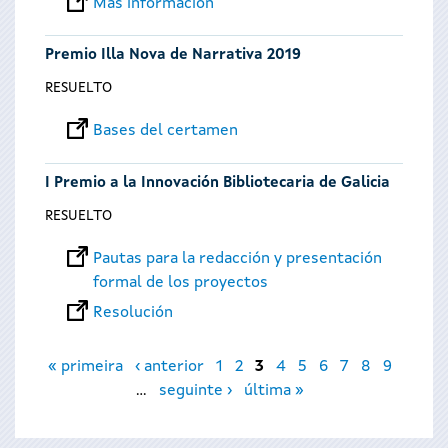
Más información
Premio Illa Nova de Narrativa 2019
RESUELTO
Bases del certamen
I Premio a la Innovación Bibliotecaria de Galicia
RESUELTO
Pautas para la redacción y presentación
formal de los proyectos
Resolución
Páginas
« primeira
‹ anterior
1
2
3
4
5
6
7
8
9
…
seguinte ›
última »