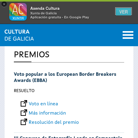
×
Axenda Cultura
VER
Xunta de Galicia
Aplicación gratuíta - En Google Play
Saltar al menú
M
INICIO
0
Se
PREMIOS
encuentra
Voto popular a los European Border Breakers
usted
Awards (EBBA)
aquí
RESUELTO
Voto en línea
Más información
Resolución del premio