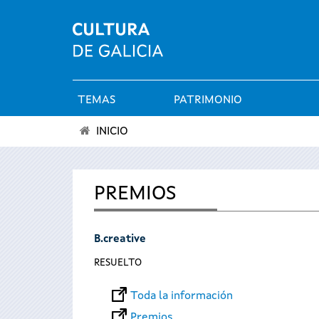
TEMAS
PATRIMONIO
Menú
INICIO
principal
Se
encuentra
PREMIOS
usted
B.creative
aquí
RESUELTO
Toda la información
Premios