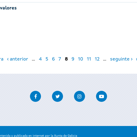
 valores
ra
‹ anterior
…
4
5
6
7
8
9
10
11
12
…
seguinte ›
Facebook
Twitter
Instagram
Youtube
enida y publicada en internet por la Xunta de Galicia