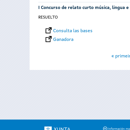
I Concurso de relato curto música, lingua e
RESUELTO
Consulta las bases
Ganadora
Páginas
« primei
Información mant