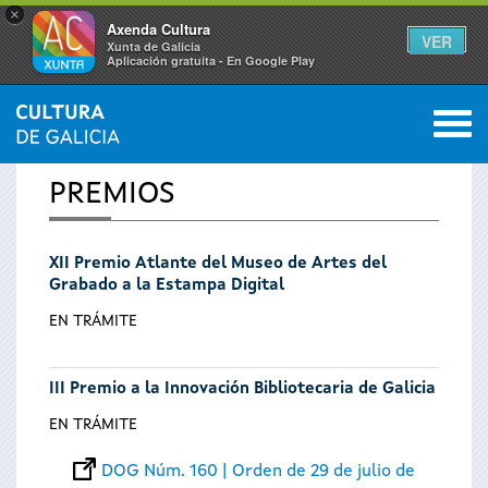
×
Axenda Cultura
VER
Xunta de Galicia
Aplicación gratuíta - En Google Play
Saltar al menú
M
INICIO
0
Se
PREMIOS
encuentra
XII Premio Atlante del Museo de Artes del
usted
Grabado a la Estampa Digital
aquí
EN TRÁMITE
III Premio a la Innovación Bibliotecaria de Galicia
EN TRÁMITE
DOG Núm. 160 | Orden de 29 de julio de