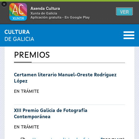
×
Axenda Cultura
VER
Xunta de Galicia
Aplicación gratuíta - En Google Play
Saltar al menú
M
INICIO
0
Se
PREMIOS
encuentra
Certamen literario Manuel-Oreste Rodríguez
usted
López
aquí
EN TRÁMITE
XIII Premio Galicia de Fotografía
Contemporánea
EN TRÁMITE