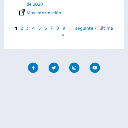
de 2020
Más información
Páginas
1
2
3
4
5
6
7
8
9
…
seguinte ›
última
»
Facebook
Twitter
Instagram
Youtube