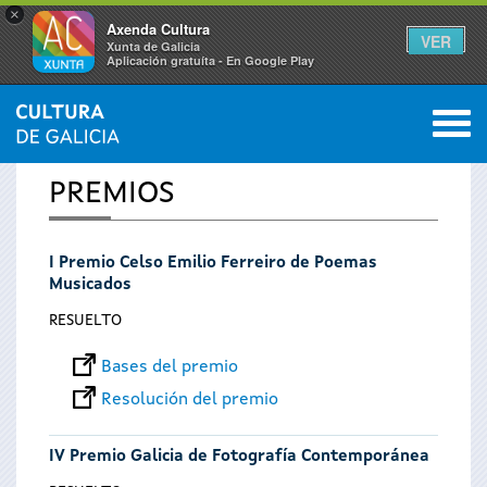
×
Axenda Cultura
VER
Xunta de Galicia
Aplicación gratuíta - En Google Play
Saltar al menú
M
INICIO
0
Se
PREMIOS
encuentra
I Premio Celso Emilio Ferreiro de Poemas
usted
Musicados
aquí
RESUELTO
Bases del premio
Resolución del premio
IV Premio Galicia de Fotografía Contemporánea