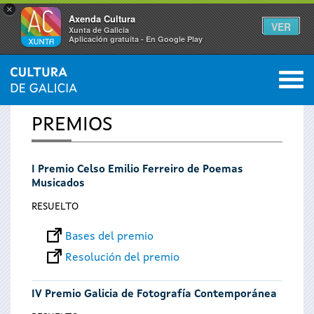
×
Axenda Cultura
VER
Xunta de Galicia
Aplicación gratuíta - En Google Play
Saltar al menú
M
INICIO
0
Se
PREMIOS
encuentra
I Premio Celso Emilio Ferreiro de Poemas
usted
Musicados
aquí
RESUELTO
Bases del premio
Resolución del premio
IV Premio Galicia de Fotografía Contemporánea