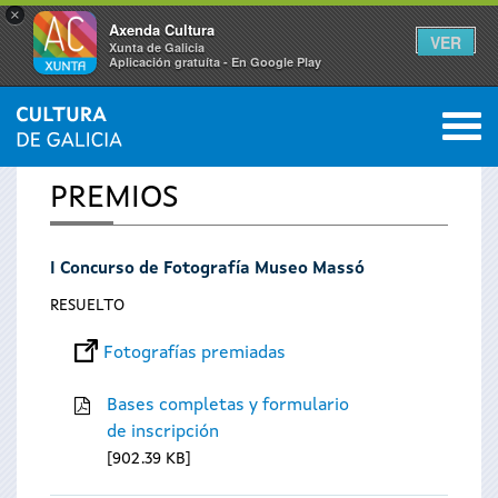
×
Axenda Cultura
VER
Xunta de Galicia
Aplicación gratuíta - En Google Play
Saltar al menú
M
INICIO
0
Se
PREMIOS
encuentra
I Concurso de Fotografía Museo Massó
usted
RESUELTO
aquí
Fotografías premiadas
Bases completas y formulario
de inscripción
902.39 KB