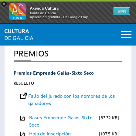
×
Axenda Cultura
VER
Xunta de Galicia
Aplicación gratuíta - En Google Play
Saltar al menú
M
INICIO
0
Se
PREMIOS
encuentra
Premios Emprende Gaiás-Sixto Seco
usted
RESUELTO
aquí
Fallo del jurado con los nombres de los
ganadores
Bases Emprende Gaiás-Sixto
83.32 KB
Seco
Hoja de inscripción
107.5 KB