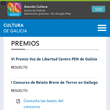
×
Axenda Cultura
VER
Xunta de Galicia
Aplicación gratuíta - En Google Play
Saltar al menú
M
INICIO
0
Se
PREMIOS
encuentra
VI Premio Voz de Libertad Centro PEN de Galicia
usted
RESUELTO
aquí
I Concurso de Relato Breve de Terror en Gallego
RESUELTO
Consulta las bases del
concurso