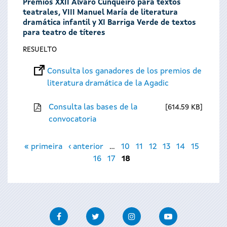
Premios XXII Álvaro Cunqueiro para textos
teatrales, VIII Manuel María de literatura
dramática infantil y XI Barriga Verde de textos
para teatro de títeres
RESUELTO
Consulta los ganadores de los premios de
literatura dramática de la Agadic
Consulta las bases de la
614.59 KB
convocatoria
Páginas
« primeira
‹ anterior
…
10
11
12
13
14
15
16
17
18
Facebook
Twitter
Instagram
Youtube