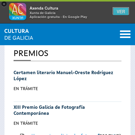
×
Axenda Cultura
VER
Xunta de Galicia
Aplicación gratuíta - En Google Play
Saltar al menú
M
INICIO
0
Se
PREMIOS
encuentra
Certamen literario Manuel-Oreste Rodríguez
usted
López
aquí
EN TRÁMITE
XIII Premio Galicia de Fotografía
Contemporánea
EN TRÁMITE