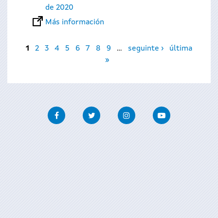
de 2020
Más información
Páginas
1
2
3
4
5
6
7
8
9
…
seguinte ›
última
»
Facebook
Twitter
Instagram
Youtube