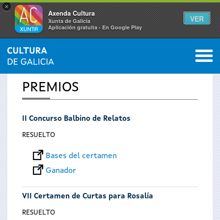
×
Axenda Cultura
VER
Xunta de Galicia
Aplicación gratuíta - En Google Play
Saltar al menú
M
INICIO
0
Se
PREMIOS
encuentra
II Concurso Balbino de Relatos
usted
RESUELTO
aquí
Bases del certamen
Ganador
VII Certamen de Curtas para Rosalía
RESUELTO