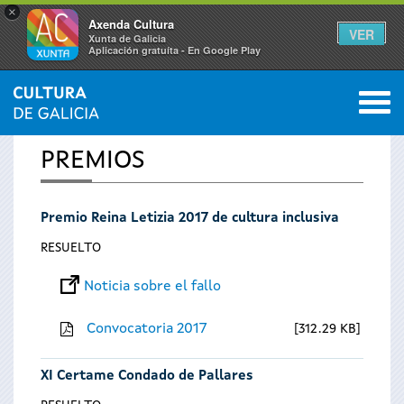
×
Axenda Cultura
VER
Xunta de Galicia
Aplicación gratuíta - En Google Play
Saltar al menú
M
INICIO
0
Se
PREMIOS
encuentra
Premio Reina Letizia 2017 de cultura inclusiva
usted
RESUELTO
aquí
Noticia sobre el fallo
Convocatoria 2017
312.29 KB
XI Certame Condado de Pallares