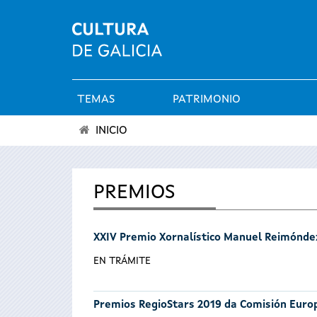
TEMAS
PATRIMONIO
Menú
INICIO
principal
Se
encuentra
PREMIOS
usted
XXIV Premio Xornalístico Manuel Reimónde
aquí
EN TRÁMITE
Premios RegioStars 2019 da Comisión Euro