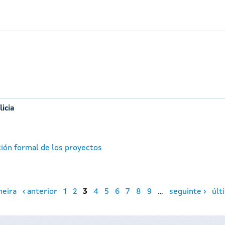
licia
ción formal de los proyectos
meira
‹ anterior
1
2
3
4
5
6
7
8
9
…
seguinte ›
últ