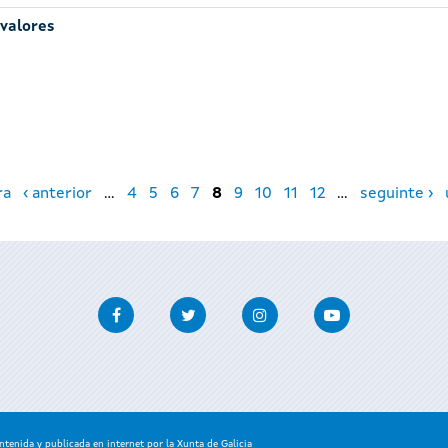
 valores
ra
‹ anterior
…
4
5
6
7
8
9
10
11
12
…
seguinte ›
Facebook
Twitter
Instagram
Youtube
enida y publicada en internet por la Xunta de Galicia