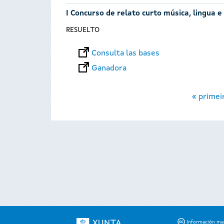
I Concurso de relato curto música, lingua e
RESUELTO
Consulta las bases
Ganadora
Páginas
« primei
Información mant