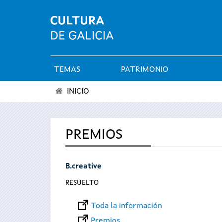
TEMAS
PATRIMONIO
Menú
INICIO
principal
Se
encuentra
PREMIOS
usted
B.creative
aquí
RESUELTO
Toda la información
Premios