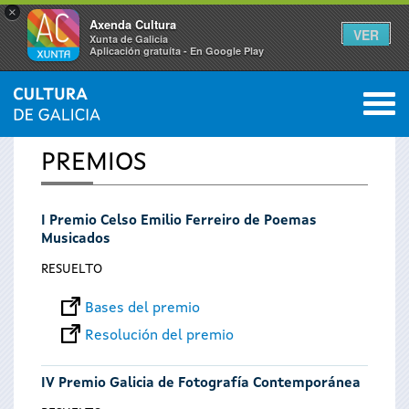
×
Axenda Cultura
VER
Xunta de Galicia
Aplicación gratuíta - En Google Play
Saltar al menú
M
INICIO
0
Se
PREMIOS
encuentra
I Premio Celso Emilio Ferreiro de Poemas
usted
Musicados
aquí
RESUELTO
Bases del premio
Resolución del premio
IV Premio Galicia de Fotografía Contemporánea