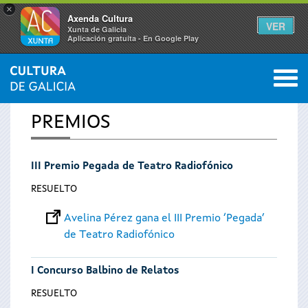
×
Axenda Cultura
VER
Xunta de Galicia
Aplicación gratuíta - En Google Play
Saltar al menú
M
INICIO
0
Se
PREMIOS
encuentra
III Premio Pegada de Teatro Radiofónico
usted
RESUELTO
aquí
Avelina Pérez gana el III Premio ‘Pegada’
de Teatro Radiofónico
I Concurso Balbino de Relatos
RESUELTO