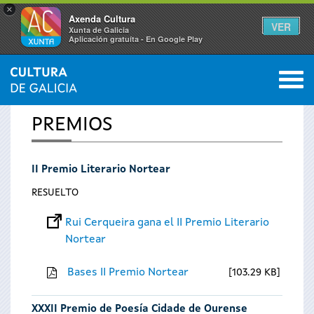
×
Axenda Cultura
VER
Xunta de Galicia
Aplicación gratuíta - En Google Play
Saltar al menú
M
INICIO
0
Se
PREMIOS
encuentra
II Premio Literario Nortear
usted
RESUELTO
aquí
Rui Cerqueira gana el II Premio Literario
Nortear
Bases II Premio Nortear
103.29 KB
XXXII Premio de Poesía Cidade de Ourense