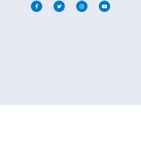
Facebook
Twitter
Instagram
Youtube
Información mantenida y publicada en internet por la Xunta de
Galicia