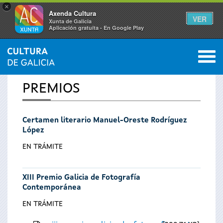
×
Axenda Cultura
VER
Xunta de Galicia
Aplicación gratuíta - En Google Play
Saltar al menú
M
INICIO
0
Se
PREMIOS
encuentra
Certamen literario Manuel-Oreste Rodríguez
usted
López
aquí
EN TRÁMITE
XIII Premio Galicia de Fotografía
Contemporánea
EN TRÁMITE