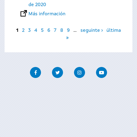
de 2020
Más información
Páginas
1
2
3
4
5
6
7
8
9
…
seguinte ›
última
»
Facebook
Twitter
Instagram
Youtube