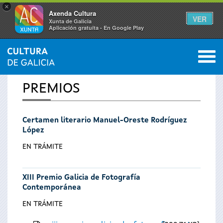
×
Axenda Cultura
VER
Xunta de Galicia
Aplicación gratuíta - En Google Play
Saltar al menú
M
INICIO
0
Se
PREMIOS
encuentra
Certamen literario Manuel-Oreste Rodríguez
usted
López
aquí
EN TRÁMITE
XIII Premio Galicia de Fotografía
Contemporánea
EN TRÁMITE