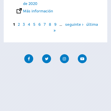
de 2020
Más información
Páginas
1
2
3
4
5
6
7
8
9
…
seguinte ›
última
»
Facebook
Twitter
Instagram
Youtube