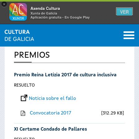
×
Axenda Cultura
VER
Xunta de Galicia
Aplicación gratuíta - En Google Play
Saltar al menú
M
INICIO
0
Se
PREMIOS
encuentra
Premio Reina Letizia 2017 de cultura inclusiva
usted
RESUELTO
aquí
Noticia sobre el fallo
Convocatoria 2017
312.29 KB
XI Certame Condado de Pallares