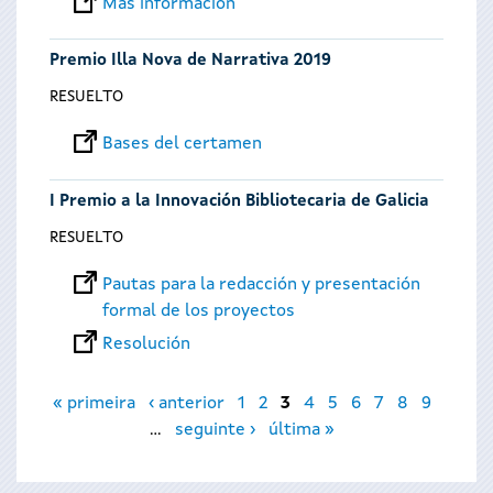
Más información
Premio Illa Nova de Narrativa 2019
RESUELTO
Bases del certamen
I Premio a la Innovación Bibliotecaria de Galicia
RESUELTO
Pautas para la redacción y presentación
formal de los proyectos
Resolución
Páginas
« primeira
‹ anterior
1
2
3
4
5
6
7
8
9
…
seguinte ›
última »