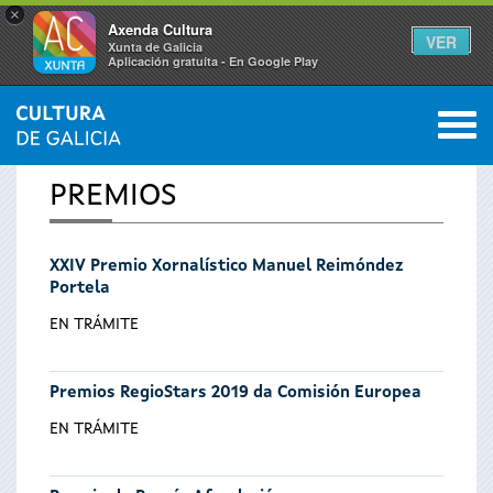
×
Axenda Cultura
VER
Xunta de Galicia
Aplicación gratuíta - En Google Play
Saltar al menú
M
INICIO
0
Se
PREMIOS
encuentra
XXIV Premio Xornalístico Manuel Reimóndez
usted
Portela
aquí
EN TRÁMITE
Premios RegioStars 2019 da Comisión Europea
EN TRÁMITE