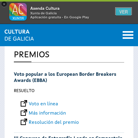
×
Axenda Cultura
VER
Xunta de Galicia
Aplicación gratuíta - En Google Play
Saltar al menú
M
INICIO
0
Se
PREMIOS
encuentra
Voto popular a los European Border Breakers
usted
Awards (EBBA)
aquí
RESUELTO
Voto en línea
Más información
Resolución del premio