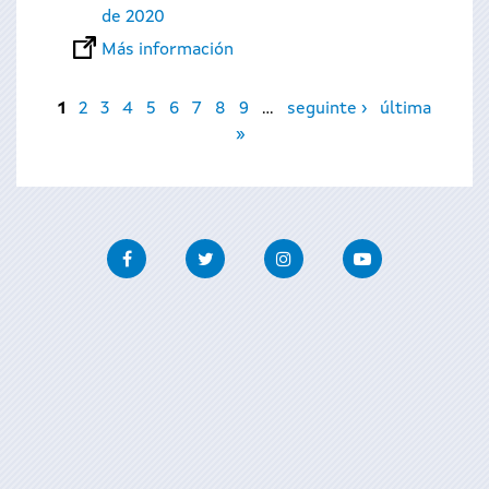
de 2020
Más información
Páginas
1
2
3
4
5
6
7
8
9
…
seguinte ›
última
»
Facebook
Twitter
Instagram
Youtube