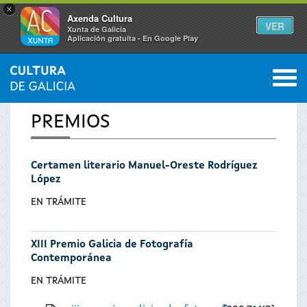
×
Axenda Cultura
VER
Xunta de Galicia
Aplicación gratuíta - En Google Play
Saltar al menú
M
INICIO
0
Se
PREMIOS
encuentra
Certamen literario Manuel-Oreste Rodríguez
usted
López
aquí
EN TRÁMITE
XIII Premio Galicia de Fotografía
Contemporánea
EN TRÁMITE