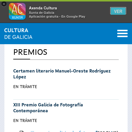
×
Axenda Cultura
VER
Xunta de Galicia
Aplicación gratuíta - En Google Play
Saltar al menú
M
INICIO
0
Se
PREMIOS
encuentra
Certamen literario Manuel-Oreste Rodríguez
usted
López
aquí
EN TRÁMITE
XIII Premio Galicia de Fotografía
Contemporánea
EN TRÁMITE