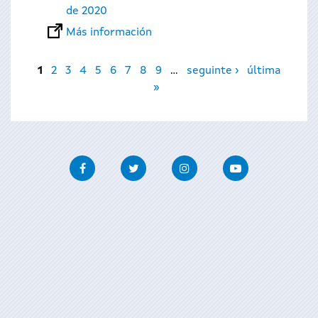
de 2020
Más información
Páginas
1
2
3
4
5
6
7
8
9
…
seguinte ›
última
»
Facebook
Twitter
Instagram
Youtube