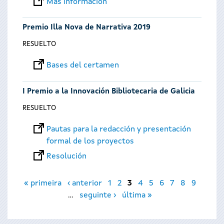
Más información
Premio Illa Nova de Narrativa 2019
RESUELTO
Bases del certamen
I Premio a la Innovación Bibliotecaria de Galicia
RESUELTO
Pautas para la redacción y presentación
formal de los proyectos
Resolución
Páginas
« primeira
‹ anterior
1
2
3
4
5
6
7
8
9
…
seguinte ›
última »