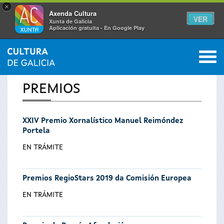
×
Axenda Cultura
VER
Xunta de Galicia
Aplicación gratuíta - En Google Play
Saltar al menú
M
INICIO
0
Se
PREMIOS
encuentra
XXIV Premio Xornalístico Manuel Reimóndez
usted
Portela
aquí
EN TRÁMITE
Premios RegioStars 2019 da Comisión Europea
EN TRÁMITE